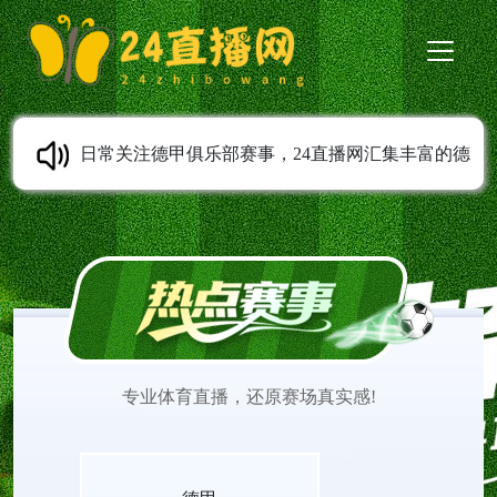
日常关注德甲俱乐部赛事，24直播网汇集丰富的德
甲直播内容。德甲高清直播支持免费在线观看，全
程无需安装任何插件。平台实时更新赛程安排，第
一时间上传赛事完整录像。球迷可以随时观看德甲
专业体育直播，还原赛场真实感!
直播，追踪心仪球队表现，感受德甲联赛充满激情