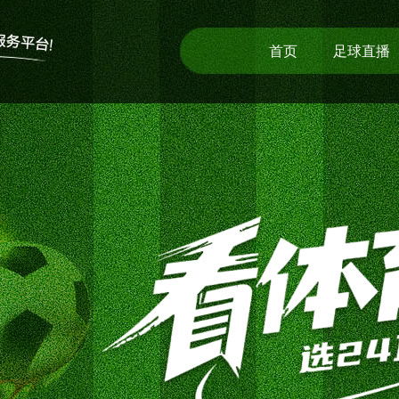
首页
足球直播