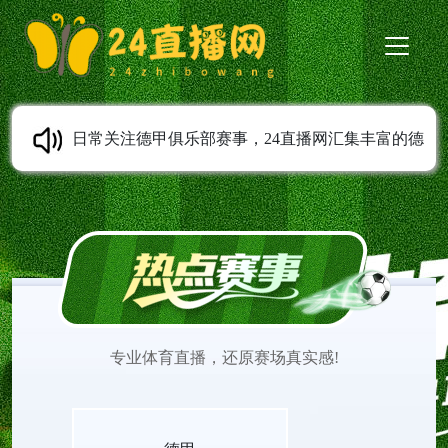
日常关注德甲俱乐部赛事，24直播网汇集丰富的德
甲直播内容。德甲高清直播支持免费在线观看，全
程无需安装任何插件。平台实时更新赛程安排，第
一时间上传赛事完整录像。球迷可以随时观看德甲
专业体育直播，还原赛场真实感!
直播，追踪心仪球队表现，感受德甲联赛充满激情