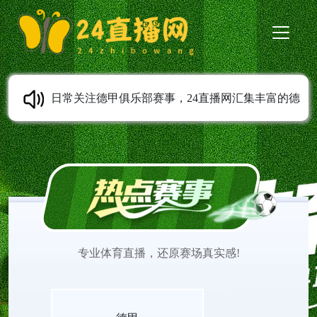
日常关注德甲俱乐部赛事，24直播网汇集丰富的德
甲直播内容。德甲高清直播支持免费在线观看，全
程无需安装任何插件。平台实时更新赛程安排，第
一时间上传赛事完整录像。球迷可以随时观看德甲
专业体育直播，还原赛场真实感!
直播，追踪心仪球队表现，感受德甲联赛充满激情