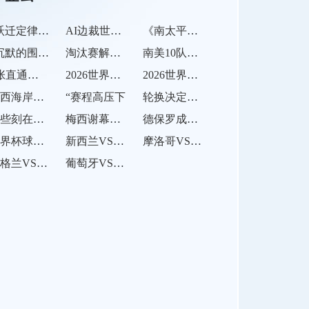
“跃迁定律：世界杯新军首胜的冷门概率与历史突变”
AI边裁世界杯首秀：北美赛场实测智能追踪系统
《南太平洋2026：战术体系的重塑与进化》
“沉默的围城：Lumen Field声浪如何瓦解客队进攻
淘汰赛解码：从战术迭代看2026世界杯夺冠格局
南美10队混战
6张直通票：美加墨入场券生死局
2026世界杯预选赛进球效率对正赛小组赛出线结果的预测价值分析
2026世界杯新军热身赛布局：地理坐标背后的战略棋局
东西海岸通勤堪称极限挑战
“赛程高压下
轮换决定世界杯命运”
那些刻在足坛历史的瞬间
梅西谢幕战？阿根廷世界杯卫冕之路
德保罗成关键先生！
世界杯球员纪录！内马尔世界杯最多被侵犯
新西兰VS埃及直播新西兰VS埃及在线直播
摩洛哥VS海地摩洛哥VS海地直播
英格兰VS加纳英格兰VS加纳直播
葡萄牙VS乌兹别克斯坦葡萄牙VS乌兹别克斯坦直播