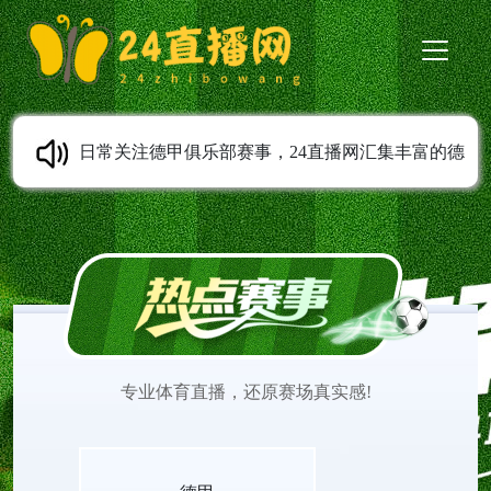
日常关注德甲俱乐部赛事，24直播网汇集丰富的德
甲直播内容。德甲高清直播支持免费在线观看，全
程无需安装任何插件。平台实时更新赛程安排，第
一时间上传赛事完整录像。球迷可以随时观看德甲
专业体育直播，还原赛场真实感!
直播，追踪心仪球队表现，感受德甲联赛充满激情